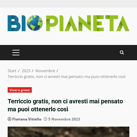
Zum
Inhalt
springen
PRIMÄRES
MENÜ
Start
2023
Novembre
Terriccio gratis, non ci avresti mai pensato ma puoi ottenerlo così
Vivere green
Terriccio gratis, non ci avresti mai pensato
ma puoi ottenerlo così
Floriana Vitiello
5 Novembre 2023