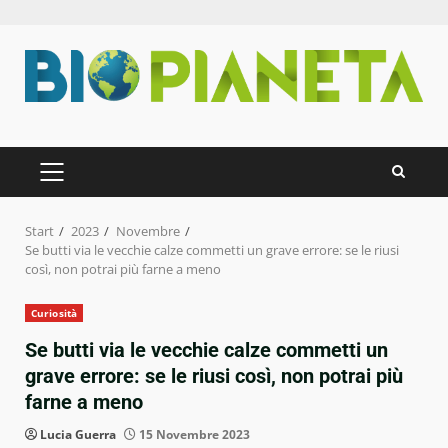
Zum
Inhalt
springen
PRIMÄRES
MENÜ
Start
2023
Novembre
Se butti via le vecchie calze commetti un grave errore: se le riusi
così, non potrai più farne a meno
Curiosità
Se butti via le vecchie calze commetti un
grave errore: se le riusi così, non potrai più
farne a meno
Lucia Guerra
15 Novembre 2023