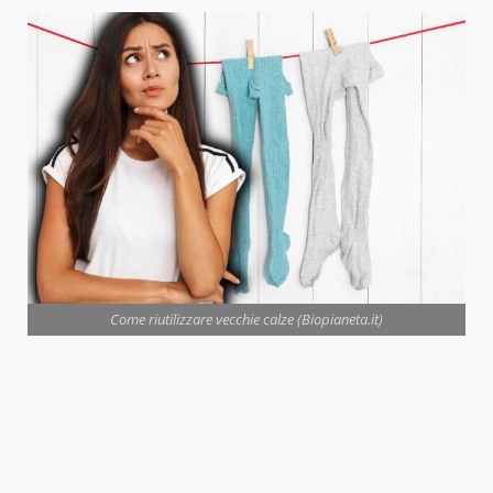
Come riutilizzare vecchie calze (Biopianeta.it)