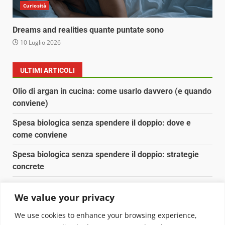
Curiosità
Dreams and realities quante puntate sono
10 Luglio 2026
ULTIMI ARTICOLI
Olio di argan in cucina: come usarlo davvero (e quando
conviene)
Spesa biologica senza spendere il doppio: dove e
come conviene
Spesa biologica senza spendere il doppio: strategie
concrete
Orto domestico per principianti: cosa coltivare in 2 mq
We value your privacy
Pulizia naturale della casa: 3 ingredienti che
We use cookies to enhance your browsing experience,
sostituiscono 10 prodotti chimici