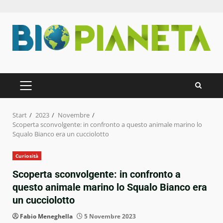
Zum
Inhalt
springen
PRIMÄRES
MENÜ
Start
2023
Novembre
Scoperta sconvolgente: in confronto a questo animale marino lo
Squalo Bianco era un cucciolotto
Curiosità
Scoperta sconvolgente: in confronto a
questo animale marino lo Squalo Bianco era
un cucciolotto
Fabio Meneghella
5 Novembre 2023