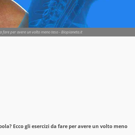
 da fare per avere un volto meno teso - Biopianeta.it
bola? Ecco gli esercizi da fare per avere un volto meno