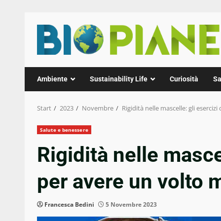
Zum
Inhalt
springen
Ambiente
Sustainability Life
Curiosità
Sa
Start
2023
Novembre
Rigidità nelle mascelle: gli eserci
Salute e benessere
Rigidità nelle mascel
per avere un volto 
Francesca Bedini
5 Novembre 2023