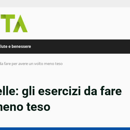
lute e benessere
zi da fare per avere un volto meno teso
le: gli esercizi da fare
meno teso