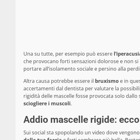
Una su tutte, per esempio può essere
l’iperacusi
che provocano forti sensazioni dolorose e non si 
portare all’isolamento sociale e persino alla perdi
Altra causa potrebbe essere il
bruxismo
e in ques
accertamenti dal dentista per valutare la possibil
rigidità delle mascelle fosse provocata solo dallo 
sciogliere i muscoli
.
Addio mascelle rigide: ecco 
Sui social sta spopolando un video dove vengono
dalla tua faccia
e farti sembrare più bella. Bastan