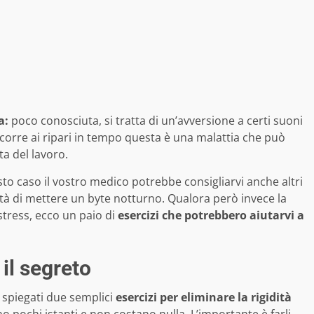
a:
poco conosciuta, si tratta di un’avversione a certi suoni
corre ai ripari in tempo questa è una malattia che può
ta del lavoro.
to caso il vostro medico potrebbe consigliarvi anche altri
ità di mettere un byte notturno. Qualora però invece la
stress, ecco un paio di
esercizi che potrebbero aiutarvi a
il segreto
 spiegati due semplici
esercizi per eliminare la rigidità
o pochi istanti e non costano nulla. L’importante è farli