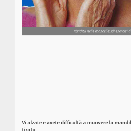
Rigidità nelle mascelle: gli esercizi
Vi alzate e avete difficoltà a muovere la mandi
tirato