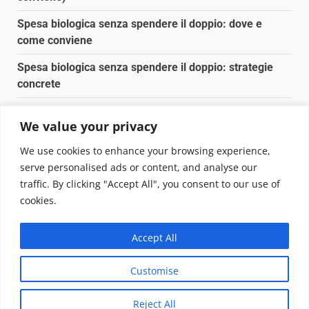
Spesa biologica senza spendere il doppio: dove e
come conviene
Spesa biologica senza spendere il doppio: strategie
concrete
Orto domestico per principianti: cosa coltivare in 2 mq
We value your privacy
Pulizia naturale della casa: 3 ingredienti che
We use cookies to enhance your browsing experience,
sostituiscono 10 prodotti chimici
serve personalised ads or content, and analyse our
traffic. By clicking "Accept All", you consent to our use of
Copyright © 2025 Biopianeta.it proprietà di Jws Media
cookies.
Srl - Via Cavour 310 - 00184 Roma - P.Iva 17132921002
Questo blog non è una testata giornalistica, in quanto
Accept All
viene aggiornato senza alcuna periodicità. Non può
pertanto considerarsi un prodotto editoriale ai sensi
Customise
della legge n. 62 del 07.03.2001
|
DarkNews
von AF
themes.
Reject All