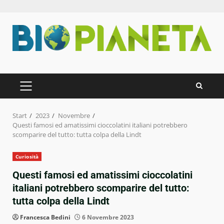
Zum
Inhalt
springen
PRIMÄRES
MENÜ
Start
2023
Novembre
Questi famosi ed amatissimi cioccolatini italiani potrebbero
scomparire del tutto: tutta colpa della Lindt
Curiosità
Questi famosi ed amatissimi cioccolatini
italiani potrebbero scomparire del tutto:
tutta colpa della Lindt
Francesca Bedini
6 Novembre 2023