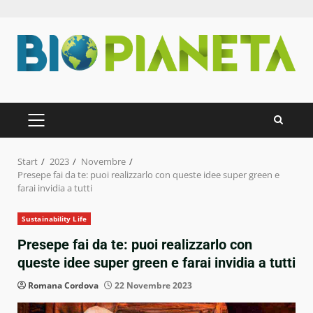
Zum
Inhalt
springen
PRIMÄRES
MENÜ
Start
2023
Novembre
Presepe fai da te: puoi realizzarlo con queste idee super green e
farai invidia a tutti
Sustainability Life
Presepe fai da te: puoi realizzarlo con
queste idee super green e farai invidia a tutti
Romana Cordova
22 Novembre 2023