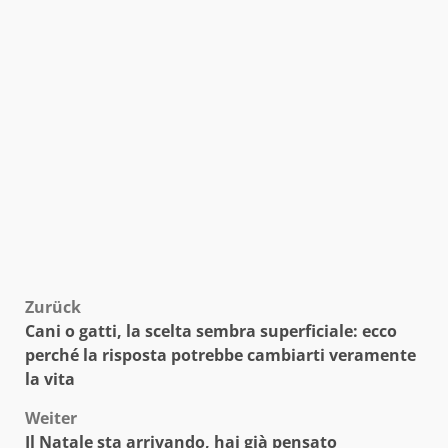
Beitragsnavigation
Zurück
Cani o gatti, la scelta sembra superficiale: ecco
perché la risposta potrebbe cambiarti veramente
la vita
Weiter
Il Natale sta arrivando, hai già pensato