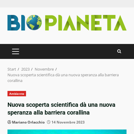
Zum
Inhalt
springen
PRIMÄRES
MENÜ
Start
2023
Novembre
Nuova scoperta scientifica dà una nuova speranza alla barriera
corallina
Ambiente
Nuova scoperta scientifica dà una nuova
speranza alla barriera corallina
Mariano Orlacchio
14 Novembre 2023