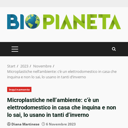
Zum
Inhalt
springen
PRIMÄRES
MENÜ
Start
2023
Novembre
Microplastiche nell’ambiente: c’è un elettrodomestico in casa che
inquina e non lo sai, lo usano in tanti d’inverno
Inquinamento
Microplastiche nell’ambiente: c’è un
elettrodomestico in casa che inquina e non
lo sai, lo usano in tanti d’inverno
Diana Martinese
6 Novembre 2023