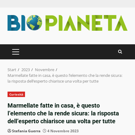
Zum
Inhalt
springen
PRIMÄRES
MENÜ
Start
2023
Novembre
Marmellate fatte in casa, è questo l’elemento che la rende sicura:
la risposta dell’esperto chiarisce una volta per tutte
Curiosità
Marmellate fatte in casa, è questo
l’elemento che la rende sicura: la risposta
dell’esperto chiarisce una volta per tutte
Stefania Guerra
4 Novembre 2023