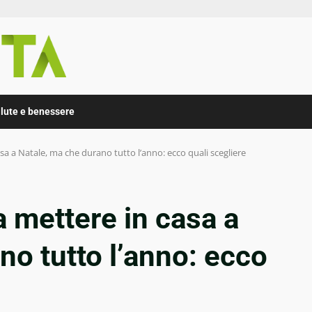
lute e benessere
asa a Natale, ma che durano tutto l’anno: ecco quali scegliere
a mettere in casa a
no tutto l’anno: ecco