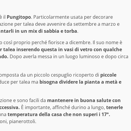
 il
Pungitopo
. Particolarmente usata per decorare
icazione per talea deve avvenire da settembre a marzo e
ntarli in un mix di sabbia e torba
.
o così proprio perché fiorisce a dicembre. Il suo nome è
r talea inserendo questa in vasi di vetro con qualche
ndo.
Dopo averla messa in un luogo luminoso e dopo circa
omposta da un piccolo cespuglio ricoperto di
piccole
duce per talea ma
bisogna dividere la pianta a metà e
azione e sono facili da
mantenere in buona salute con
ccessiva.
È importante, affinché durino a lungo,
tenerle
una
temperatura della casa che non superi i 17°.
oni, pianerottoli.