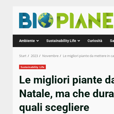
Zum
Inhalt
springen
Ambiente
Sustainability Life
Curiosità
Sa
Start
2023
Novembre
Le migliori piante da mettere in c
Sustainability Life
Le migliori piante d
Natale, ma che dura
quali scegliere