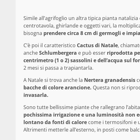
Simile all’agrifoglio un altra tipica pianta natalizia è
centrotavola, ghirlande e oggetti vari, la moltipl
bisogna
prendere circa 8 cm di germogli e impia
C’è poi il caratteristico
Cactus di Natale
, chiamat
anche
Schlumbergera
e può esser
riprodotta pe
centrimetro (1 o 2) sassolini e dell’acqua sul fo
2 mesi si passa a trapiantarla.
A Natale si trova anche la
Nertera granadensis
c
bacche di colore arancione.
Questa non si ripro
invasarla.
Sono tutte bellissime piante che rallegrano l’abit
pochissima irrigazione e una luminosità non e
lontano da fonti di calore
come i termosifoni e 
Altrimenti metterle all’esterno, in posti come balc