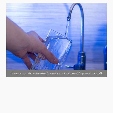
Bere acqua del rubinetto fa venire i calcoli renali? - (biopianeta.it)