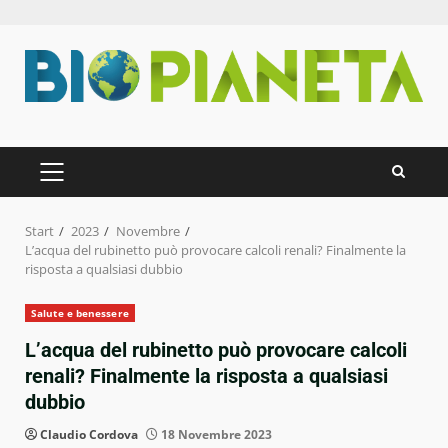
Zum
Inhalt
springen
PRIMÄRES
MENÜ
Start
2023
Novembre
L’acqua del rubinetto può provocare calcoli renali? Finalmente la
risposta a qualsiasi dubbio
Salute e benessere
L’acqua del rubinetto può provocare calcoli
renali? Finalmente la risposta a qualsiasi
dubbio
Claudio Cordova
18 Novembre 2023