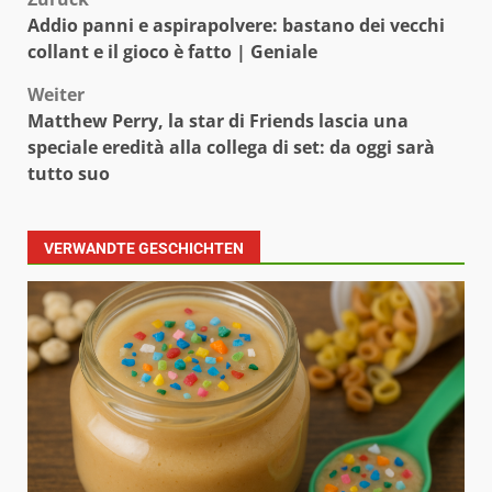
Beitragsnavigation
Addio panni e aspirapolvere: bastano dei vecchi
collant e il gioco è fatto | Geniale
Weiter
Matthew Perry, la star di Friends lascia una
speciale eredità alla collega di set: da oggi sarà
tutto suo
VERWANDTE GESCHICHTEN