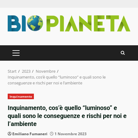
Zum
Inhalt
springen
PRIMÄRES
MENÜ
Start
2023
Novembre
Inquinamento, cos’è quello “luminoso” e quali sono le
conseguenze e rischi per noi e l’ambiente
Inquinamento
Inquinamento, cos’è quello “luminoso” e
quali sono le conseguenze e rischi per noi e
l’ambiente
Emiliano Fumaneri
1 Novembre 2023