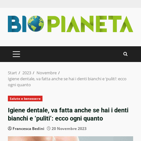
Zum
Inhalt
springen
PRIMÄRES
MENÜ
Start
2023
Novembre
Igiene dentale, va fatta anche se hai i denti bianchi e ‘puliti’: ecco
ogni quanto
Salute e benessere
Igiene dentale, va fatta anche se hai i denti
bianchi e ‘puliti’: ecco ogni quanto
Francesca Bedini
20 Novembre 2023