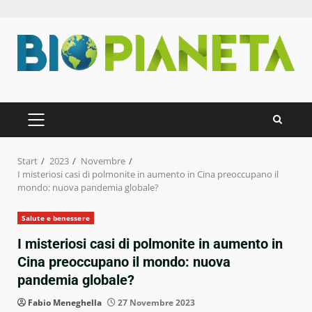
Zum
Inhalt
springen
PRIMÄRES
MENÜ
Start
2023
Novembre
I misteriosi casi di polmonite in aumento in Cina preoccupano il
mondo: nuova pandemia globale?
Salute e benessere
I misteriosi casi di polmonite in aumento in
Cina preoccupano il mondo: nuova
pandemia globale?
Fabio Meneghella
27 Novembre 2023