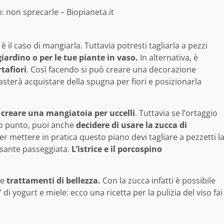
: non sprecarle – Biopianeta.it
il caso di mangiarla. Tuttavia potresti tagliarla a pezzi
giardino o per le tue piante in vaso.
In alternativa, è
tafiori
. Così facendo si può creare una decorazione
basterà acquistare della spugna per fiori e posizionarla
i
creare una mangiatoia per uccelli
. Tuttavia se l’ortaggio
sto punto, puoi anche
decidere di usare la zucca di
r mettere in pratica questo piano devi tagliare a pezzetti l
ssante passeggiata.
L’istrice e il porcospino
re
trattamenti di bellezza.
Con la zucca infatti è possibile
i yogurt e miele: ecco una ricetta per la pulizia del viso fai