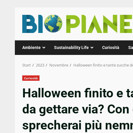
Zum
Inhalt
springen
Ambiente
Sustainability Life
Curiosità
Sa
Start
2023
Novembre
Halloween finito e tante zucche 
Curiosità
Halloween finito e 
da gettare via? Con
sprecherai più ne