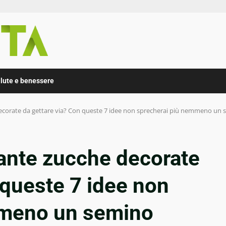
lute e benessere
decorate da gettare via? Con queste 7 idee non sprecherai più nemmeno un
tante zucche decorate
 queste 7 idee non
mmeno un semino