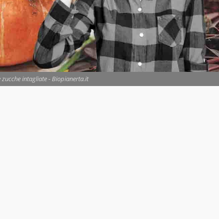
 zucche intagliate - Biopianerta.it