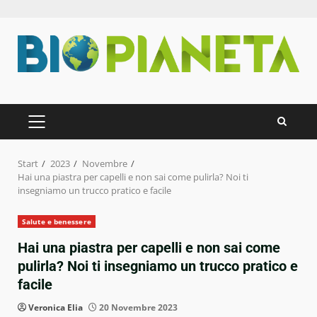
Zum
Inhalt
springen
PRIMÄRES
MENÜ
Start
2023
Novembre
Hai una piastra per capelli e non sai come pulirla? Noi ti
insegniamo un trucco pratico e facile
Salute e benessere
Hai una piastra per capelli e non sai come
pulirla? Noi ti insegniamo un trucco pratico e
facile
Veronica Elia
20 Novembre 2023