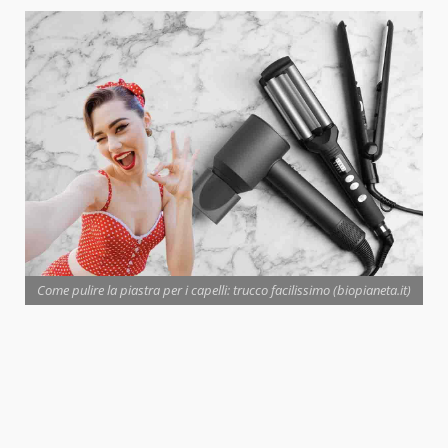
Come pulire la piastra per i capelli: trucco facilissimo (biopianeta.it)