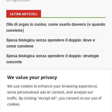
4 Agosto 2026
ULTIMI ARTICOLI
Olio di argan in cucina: come usarlo davvero (e quando
conviene)
Spesa biologica senza spendere il doppio: dove e
come conviene
Spesa biologica senza spendere il doppio: strategie
concrete
Orto domestico per principianti: cosa coltivare in 2 mq
We value your privacy
Pulizia naturale della casa: 3 ingredienti che
We use cookies to enhance your browsing experience,
sostituiscono 10 prodotti chimici
serve personalised ads or content, and analyse our
traffic. By clicking "Accept All", you consent to our use of
Copyright © 2025 Biopianeta.it proprietà di Jws Media
cookies.
Srl - Via Cavour 310 - 00184 Roma - P.Iva 17132921002