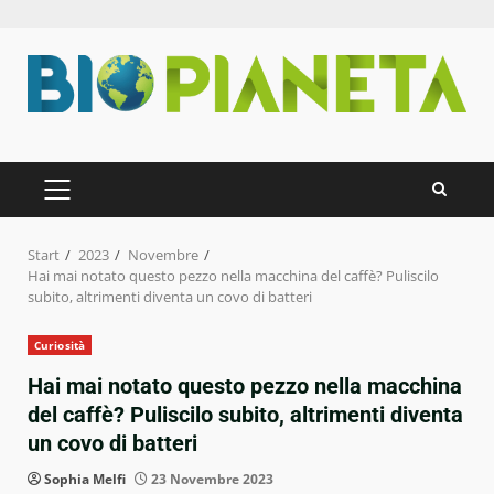
Zum
Inhalt
springen
PRIMÄRES
MENÜ
Start
2023
Novembre
Hai mai notato questo pezzo nella macchina del caffè? Puliscilo
subito, altrimenti diventa un covo di batteri
Curiosità
Hai mai notato questo pezzo nella macchina
del caffè? Puliscilo subito, altrimenti diventa
un covo di batteri
Sophia Melfi
23 Novembre 2023