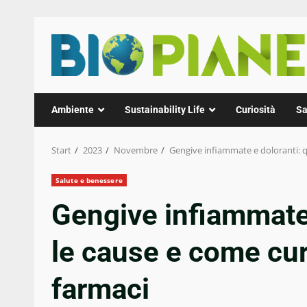
Zum
Inhalt
springen
Ambiente
Sustainability Life
Curiosità
Sa
Start
2023
Novembre
Gengive infiammate e doloranti: q
Salute e benessere
Gengive infiammate 
le cause e come cur
farmaci