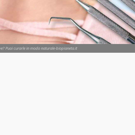
e? Puoi curarle in modo naturale-biopianeta.it