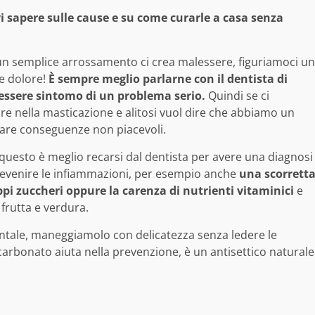
i sapere sulle cause e su come curarle a casa senza
à un semplice arrossamento ci crea malessere, figuriamoci un
e dolore!
È sempre meglio parlarne con il dentista di
essere sintomo di un problema serio.
Quindi se ci
re nella masticazione e alitosi vuol dire che abbiamo un
tare conseguenze non piacevoli.
 questo è meglio recarsi dal dentista per avere una diagnosi
revenire le infiammazioni, per esempio anche
una scorrett
pi zuccheri oppure la carenza di nutrienti vitaminici
e
frutta e verdura.
entale, maneggiamolo con delicatezza senza ledere le
arbonato aiuta nella prevenzione, è un antisettico naturale