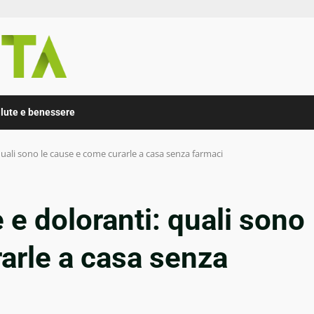
lute e benessere
uali sono le cause e come curarle a casa senza farmaci
e doloranti: quali sono
arle a casa senza