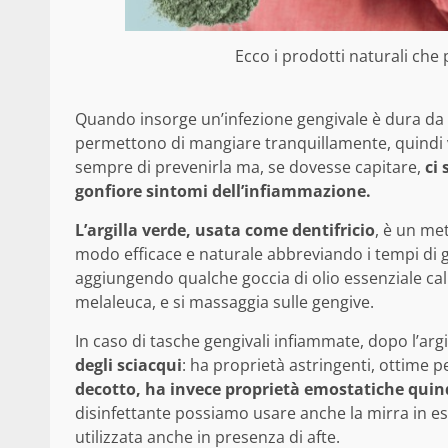
Ecco i prodotti naturali che 
Quando insorge un’infezione gengivale è dura da
permettono di mangiare tranquillamente, quind
sempre di prevenirla ma, se dovesse capitare,
ci 
gonfiore sintomi dell’infiammazione.
L’argilla verde, usata come dentifricio
, è un met
modo efficace e naturale abbreviando i tempi di 
aggiungendo qualche goccia di olio essenziale cal
melaleuca, e si massaggia sulle gengive.
In caso di tasche gengivali infiammate, dopo l’argi
degli sciacqui
: ha proprietà astringenti, ottime p
decotto, ha invece proprietà emostatiche quind
disinfettante possiamo usare anche la mirra in es
utilizzata anche in presenza di afte.