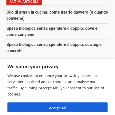
ULTIMI ARTICOLI
Olio di argan in cucina: come usarlo davvero (e quando
conviene)
Spesa biologica senza spendere il doppio: dove e
come conviene
Spesa biologica senza spendere il doppio: strategie
concrete
Orto domestico per principianti: cosa coltivare in 2 mq
We value your privacy
Pulizia naturale della casa: 3 ingredienti che
We use cookies to enhance your browsing experience,
sostituiscono 10 prodotti chimici
serve personalised ads or content, and analyse our
traffic. By clicking "Accept All", you consent to our use of
Copyright © 2025 Biopianeta.it proprietà di Jws Media
cookies.
Srl - Via Cavour 310 - 00184 Roma - P.Iva 17132921002
Questo blog non è una testata giornalistica, in quanto
Accept All
viene aggiornato senza alcuna periodicità. Non può