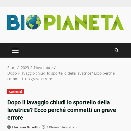
Zum
Inhalt
springen
PRIMÄRES
MENÜ
Start
2023
Novembre
Dopo il lavaggio chiudi lo sportello della lavatrice? Ecco perché
commetti un grave errore
Curiosità
Dopo il lavaggio chiudi lo sportello della
lavatrice? Ecco perché commetti un grave
errore
Floriana Vitiello
2 Novembre 2023