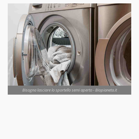
Bisogna lasciare lo sportello semi aperto - Biopianeta.it