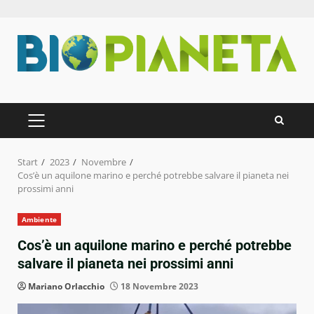
Zum
Inhalt
springen
PRIMÄRES
MENÜ
Start
2023
Novembre
Cos’è un aquilone marino e perché potrebbe salvare il pianeta nei
prossimi anni
Ambiente
Cos’è un aquilone marino e perché potrebbe
salvare il pianeta nei prossimi anni
Mariano Orlacchio
18 Novembre 2023