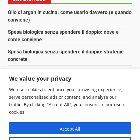
Olio di argan in cucina: come usarlo davvero (e quando
conviene)
Spesa biologica senza spendere il doppio: dove e
come conviene
Spesa biologica senza spendere il doppio: strategie
concrete
Orto domestico per principianti: cosa coltivare in 2 mq
We value your privacy
Pulizia naturale della casa: 3 ingredienti che
We use cookies to enhance your browsing experience,
sostituiscono 10 prodotti chimici
serve personalised ads or content, and analyse our
traffic. By clicking "Accept All", you consent to our use of
Copyright © 2025 Biopianeta.it proprietà di Jws Media
cookies.
Srl - Via Cavour 310 - 00184 Roma - P.Iva 17132921002
Questo blog non è una testata giornalistica, in quanto
Accept All
viene aggiornato senza alcuna periodicità. Non può
pertanto considerarsi un prodotto editoriale ai sensi