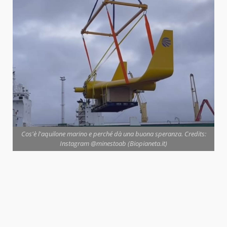
Cos'è l'aquilone marino e perché dà una buona speranza. Credits:
Instagram @minestoab (Biopianeta.it)