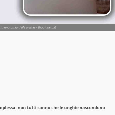
tta anatomia delle unghie - Biopianeta.it
mplessa: non tutti sanno che le unghie nascondono