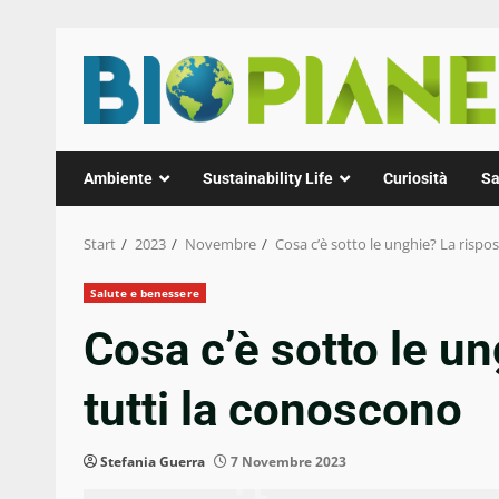
Zum
Inhalt
springen
Ambiente
Sustainability Life
Curiosità
Sa
Start
2023
Novembre
Cosa c’è sotto le unghie? La rispo
Salute e benessere
Cosa c’è sotto le u
tutti la conoscono
Stefania Guerra
7 Novembre 2023