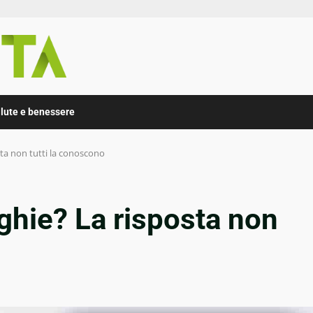
lute e benessere
sta non tutti la conoscono
nghie? La risposta non