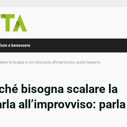
lute e benessere
are la terapia e non bloccarla all’improvviso: parla l’esperto
ché bisogna scalare la
rla all’improvviso: parla