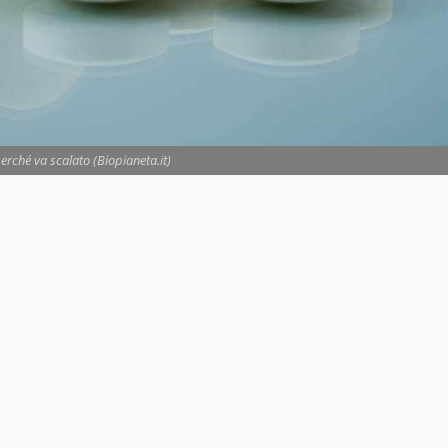
erché va scalato (Biopianeta.it)