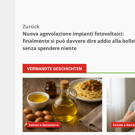
Beitragsnavigation
Zurück
Nuova agevolazione impianti fotovoltaici:
finalmente si può davvero dire addio alla bolle
senza spendere niente
VERWANDTE GESCHICHTEN
Salute e benessere
Salute e bene