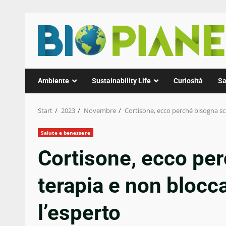
Zum
Inhalt
springen
Ambiente
Sustainability Life
Curiosità
Sa
Start
2023
Novembre
Cortisone, ecco perché bisogna scal
Salute e benessere
Cortisone, ecco per
terapia e non blocca
l’esperto