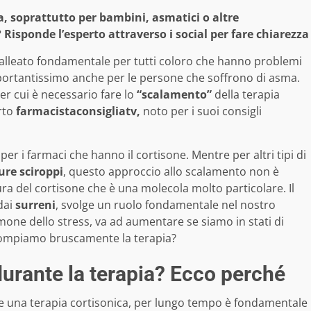
ta, soprattutto per bambini, asmatici o altre
Risponde l’esperto attraverso i social per fare chiarezza
lleato fondamentale per tutti coloro che hanno problemi
Importantissimo anche per le persone che soffrono di asma.
er cui è necessario fare lo
“scalamento”
della terapia
rto
farmacistaconsigliatv,
noto per i suoi consigli
er i farmaci che hanno il cortisone. Mentre per altri tipi di
ure sciroppi
, questo approccio allo scalamento non è
ra del cortisone che è una molecola molto particolare. Il
dai
surreni
, svolge un ruolo fondamentale nel nostro
ne dello stress, va ad aumentare se siamo in stati di
rrompiamo bruscamente la terapia?
durante la terapia? Ecco perché
ire una terapia cortisonica, per lungo tempo è fondamentale