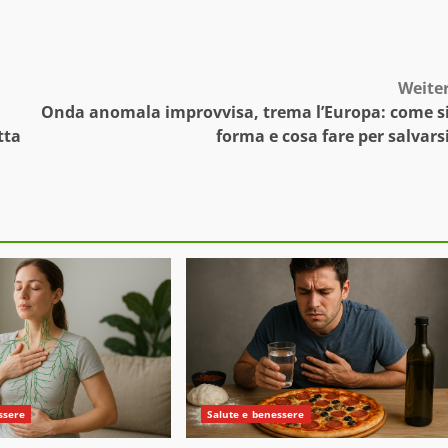
Weite
Onda anomala improvvisa, trema l’Europa: come s
tta
forma e cosa fare per salvars
ssere
Salute e benessere