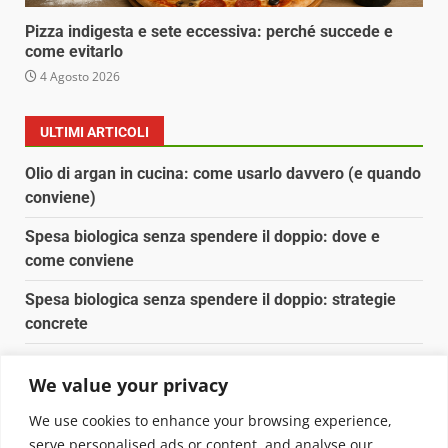
Pizza indigesta e sete eccessiva: perché succede e
come evitarlo
4 Agosto 2026
ULTIMI ARTICOLI
Olio di argan in cucina: come usarlo davvero (e quando
conviene)
Spesa biologica senza spendere il doppio: dove e
come conviene
Spesa biologica senza spendere il doppio: strategie
concrete
Orto domestico per principianti: cosa coltivare in 2 mq
We value your privacy
Pulizia naturale della casa: 3 ingredienti che
We use cookies to enhance your browsing experience,
sostituiscono 10 prodotti chimici
serve personalised ads or content, and analyse our