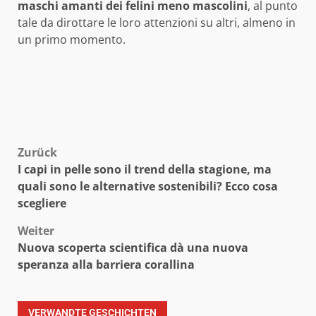
maschi amanti dei felini meno mascolini
, al punto
tale da dirottare le loro attenzioni su altri, almeno in
un primo momento.
Beitragsnavigation
Zurück
I capi in pelle sono il trend della stagione, ma
quali sono le alternative sostenibili? Ecco cosa
scegliere
Weiter
Nuova scoperta scientifica dà una nuova
speranza alla barriera corallina
VERWANDTE GESCHICHTEN