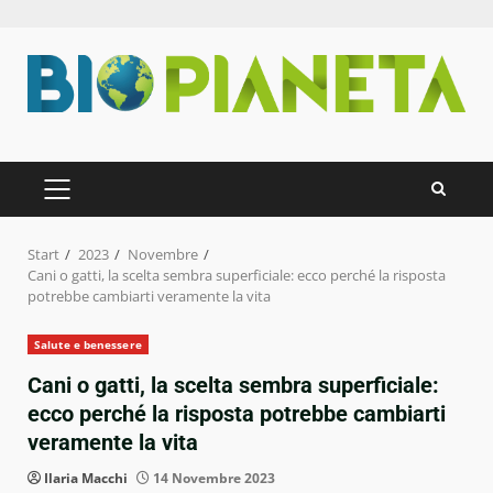
Zum
Inhalt
springen
PRIMÄRES
MENÜ
Start
2023
Novembre
Cani o gatti, la scelta sembra superficiale: ecco perché la risposta
potrebbe cambiarti veramente la vita
Salute e benessere
Cani o gatti, la scelta sembra superficiale:
ecco perché la risposta potrebbe cambiarti
veramente la vita
Ilaria Macchi
14 Novembre 2023