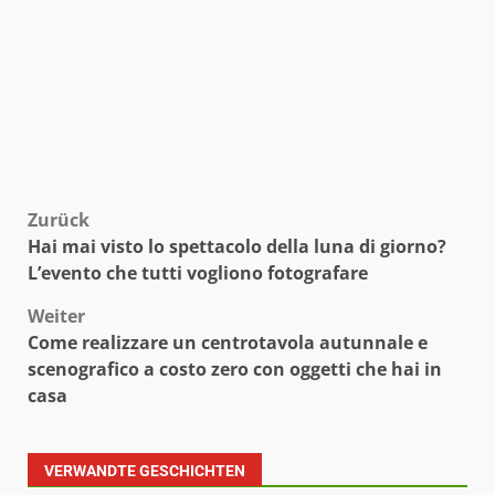
Beitragsnavigation
Zurück
Hai mai visto lo spettacolo della luna di giorno?
L’evento che tutti vogliono fotografare
Weiter
Come realizzare un centrotavola autunnale e
scenografico a costo zero con oggetti che hai in
casa
VERWANDTE GESCHICHTEN