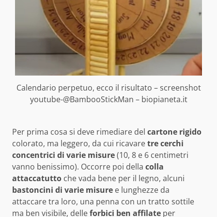
Calendario perpetuo, ecco il risultato – screenshot
youtube-@BambooStickMan – biopianeta.it
Per prima cosa si deve rimediare del
cartone rigido
colorato, ma leggero, da cui ricavare
tre cerchi
concentrici di varie misure
(10, 8 e 6 centimetri
vanno benissimo). Occorre poi della
colla
attaccatutto
che vada bene per il legno, alcuni
bastoncini di varie misure
e lunghezze da
attaccare tra loro, una penna con un tratto sottile
ma ben visibile, delle
forbici ben affilate
per