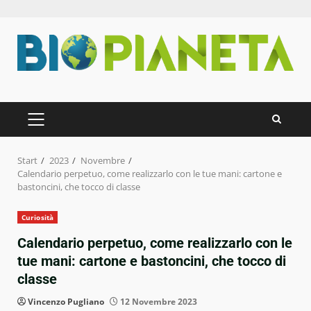
Zum
Inhalt
springen
PRIMÄRES
MENÜ
Start
2023
Novembre
Calendario perpetuo, come realizzarlo con le tue mani: cartone e
bastoncini, che tocco di classe
Curiosità
Calendario perpetuo, come realizzarlo con le
tue mani: cartone e bastoncini, che tocco di
classe
Vincenzo Pugliano
12 Novembre 2023