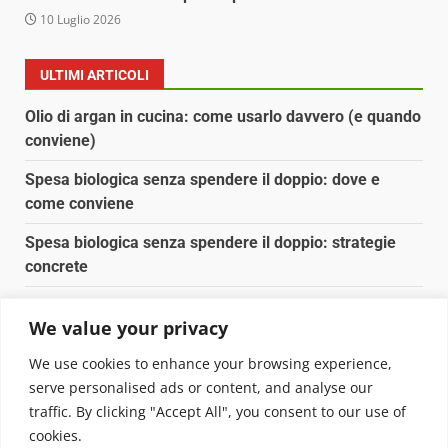
10 Luglio 2026
ULTIMI ARTICOLI
Olio di argan in cucina: come usarlo davvero (e quando
conviene)
Spesa biologica senza spendere il doppio: dove e
come conviene
Spesa biologica senza spendere il doppio: strategie
concrete
Orto domestico per principianti: cosa coltivare in 2 mq
We value your privacy
Pulizia naturale della casa: 3 ingredienti che
We use cookies to enhance your browsing experience,
sostituiscono 10 prodotti chimici
serve personalised ads or content, and analyse our
traffic. By clicking "Accept All", you consent to our use of
Copyright © 2025 Biopianeta.it proprietà di Jws Media
cookies.