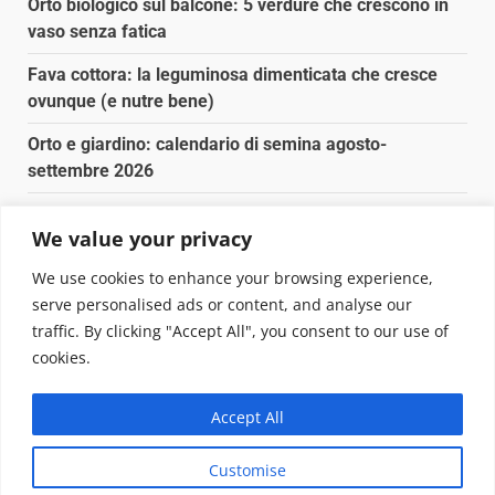
Orto biologico sul balcone: 5 verdure che crescono in
vaso senza fatica
Fava cottora: la leguminosa dimenticata che cresce
ovunque (e nutre bene)
Orto e giardino: calendario di semina agosto-
settembre 2026
Nancy la tartaruga torna libera in Adriatico
We value your privacy
Fava cottora: come cucinarla, quando è di stagione e
We use cookies to enhance your browsing experience,
perché vale la pena
serve personalised ads or content, and analyse our
traffic. By clicking "Accept All", you consent to our use of
Copyright © 2025 Biopianeta.it proprietà di Jws Media
cookies.
Srl - Via Cavour 310 - 00184 Roma - P.Iva 17132921002
Questo blog non è una testata giornalistica, in quanto
Accept All
viene aggiornato senza alcuna periodicità. Non può
pertanto considerarsi un prodotto editoriale ai sensi
Customise
della legge n. 62 del 07.03.2001
|
DarkNews
von AF