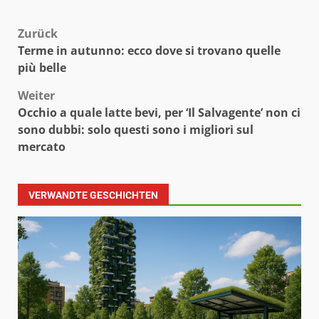
Beitragsnavigation
Zurück
Terme in autunno: ecco dove si trovano quelle
più belle
Weiter
Occhio a quale latte bevi, per ‘Il Salvagente’ non ci
sono dubbi: solo questi sono i migliori sul
mercato
VERWANDTE GESCHICHTEN