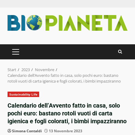
Zum
Inhalt
springen
PRIMÄRES
MENÜ
Start
2023
Novembre
Calendario dell’Avvento fatto in casa, solo pochi euro: bastano
rotoli vuoti di carta igienica e fogli colorati, i bimbi impazziranno
Sustainability Life
Calendario dell’Avvento fatto in casa, solo
pochi euro: bastano rotoli vuoti di carta
igienica e fogli colorati, i bimbi impazziranno
Simona Contaldi
13 Novembre 2023