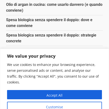
Olio di argan in cucina: come usarlo davvero (e quando
conviene)
Spesa biologica senza spendere il doppio: dove e
come conviene
Spesa biologica senza spendere il doppio: strategie
concrete
Orto domestico per principianti: cosa coltivare in 2 mq
We value your privacy
Pulizia naturale della casa: 3 ingredienti che
We use cookies to enhance your browsing experience,
sostituiscono 10 prodotti chimici
serve personalised ads or content, and analyse our
traffic. By clicking "Accept All", you consent to our use of
Copyright © 2025 Biopianeta.it proprietà di Jws Media
cookies.
Srl - Via Cavour 310 - 00184 Roma - P.Iva 17132921002
Questo blog non è una testata giornalistica, in quanto
Accept All
viene aggiornato senza alcuna periodicità. Non può
pertanto considerarsi un prodotto editoriale ai sensi
Customise