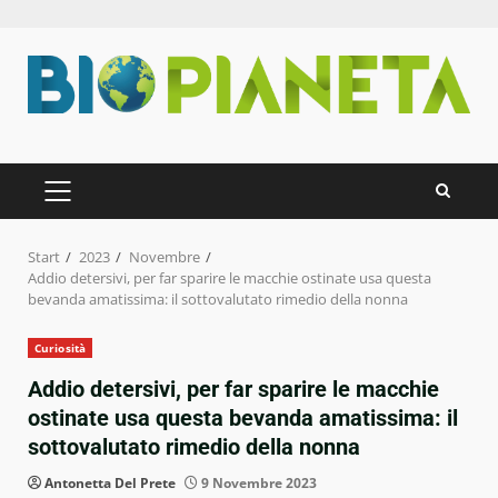
Zum
Inhalt
springen
PRIMÄRES
MENÜ
Start
2023
Novembre
Addio detersivi, per far sparire le macchie ostinate usa questa
bevanda amatissima: il sottovalutato rimedio della nonna
Curiosità
Addio detersivi, per far sparire le macchie
ostinate usa questa bevanda amatissima: il
sottovalutato rimedio della nonna
Antonetta Del Prete
9 Novembre 2023