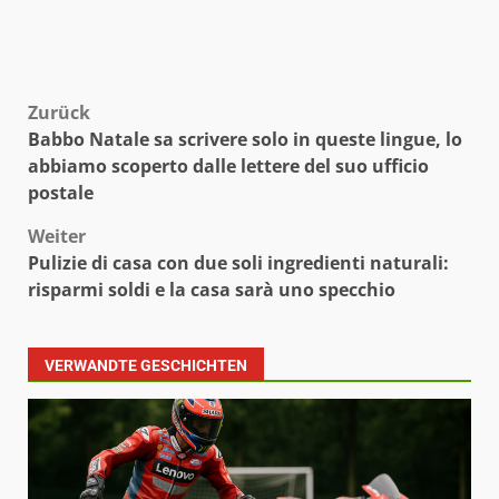
Beitragsnavigation
Zurück
Babbo Natale sa scrivere solo in queste lingue, lo
abbiamo scoperto dalle lettere del suo ufficio
postale
Weiter
Pulizie di casa con due soli ingredienti naturali:
risparmi soldi e la casa sarà uno specchio
VERWANDTE GESCHICHTEN