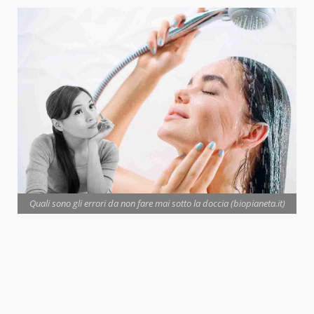
Quali sono gli errori da non fare mai sotto la doccia (biopianeta.it)