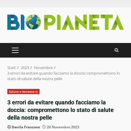
Zum
Inhalt
springen
PRIMÄRES
MENÜ
Start
2023
Novembre
3 errori da evitare quando facciamo la doccia: compromettono lo
stato di salute della nostra pelle
Salute e benessere
3 errori da evitare quando facciamo la
doccia: compromettono lo stato di salute
della nostra pelle
Danila Franzone
20 Novembre 2023