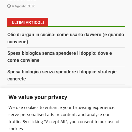
4 Agosto 2026
ULTIMI ARTICOLI
Olio di argan in cucina: come usarlo davvero (e quando
conviene)
Spesa biologica senza spendere il doppio: dove e
come conviene
Spesa biologica senza spendere il doppio: strategie
concrete
Orto domestico per principianti: cosa coltivare in 2 mq
We value your privacy
Pulizia naturale della casa: 3 ingredienti che
We use cookies to enhance your browsing experience,
sostituiscono 10 prodotti chimici
serve personalised ads or content, and analyse our
traffic. By clicking "Accept All", you consent to our use of
Copyright © 2025 Biopianeta.it proprietà di Jws Media
cookies.