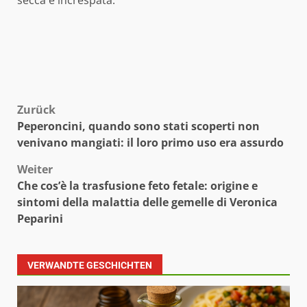
secca e increspata.
Beitragsnavigation
Zurück
Peperoncini, quando sono stati scoperti non
venivano mangiati: il loro primo uso era assurdo
Weiter
Che cos’è la trasfusione feto fetale: origine e
sintomi della malattia delle gemelle di Veronica
Peparini
VERWANDTE GESCHICHTEN