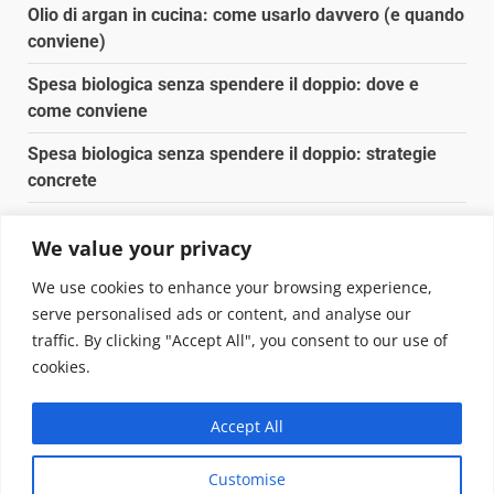
Olio di argan in cucina: come usarlo davvero (e quando
conviene)
Spesa biologica senza spendere il doppio: dove e
come conviene
Spesa biologica senza spendere il doppio: strategie
concrete
Orto domestico per principianti: cosa coltivare in 2 mq
We value your privacy
Pulizia naturale della casa: 3 ingredienti che
We use cookies to enhance your browsing experience,
sostituiscono 10 prodotti chimici
serve personalised ads or content, and analyse our
traffic. By clicking "Accept All", you consent to our use of
Copyright © 2025 Biopianeta.it proprietà di Jws Media
cookies.
Srl - Via Cavour 310 - 00184 Roma - P.Iva 17132921002
Questo blog non è una testata giornalistica, in quanto
Accept All
viene aggiornato senza alcuna periodicità. Non può
pertanto considerarsi un prodotto editoriale ai sensi
Customise
della legge n. 62 del 07.03.2001
|
DarkNews
von AF