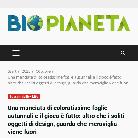
Zum
Inhalt
springen
PRIMÄRES
MENÜ
Start
2023
Ottobre
Una manciata di coloratissime foglie autunnali e il gioco è fatto:
altro che i soliti oggetti di design, guarda che meraviglia viene fuori
Sustainability Life
Una manciata di coloratissime foglie
autunnali e il gioco è fatto: altro che i soliti
oggetti di design, guarda che meraviglia
viene fuori