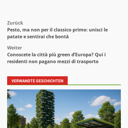
Beitragsnavigation
Zurück
Pesto, ma non per il classico primo: unisci le
patate e sentirai che bontà
Weiter
Conoscete la città più green d’Europa? Qui i
residenti non pagano mezzi di trasporto
VERWANDTE GESCHICHTEN