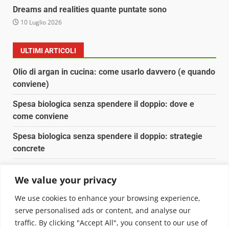
Dreams and realities quante puntate sono
10 Luglio 2026
ULTIMI ARTICOLI
Olio di argan in cucina: come usarlo davvero (e quando
conviene)
Spesa biologica senza spendere il doppio: dove e
come conviene
Spesa biologica senza spendere il doppio: strategie
concrete
Orto domestico per principianti: cosa coltivare in 2 mq
We value your privacy
Pulizia naturale della casa: 3 ingredienti che
We use cookies to enhance your browsing experience,
sostituiscono 10 prodotti chimici
serve personalised ads or content, and analyse our
traffic. By clicking "Accept All", you consent to our use of