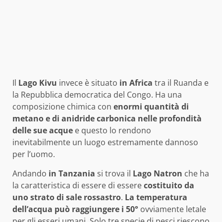
Il
Lago Kivu
invece è situato
in Africa
tra il Ruanda e
la Repubblica democratica del Congo. Ha una
composizione chimica con
enormi quantità di
metano e di anidride carbonica nelle profondità
delle sue acque
e questo lo rendono
inevitabilmente un luogo estremamente dannoso
per l’uomo.
Andando
in Tanzania
si trova il
Lago Natron
che ha
la caratteristica di essere di essere
costituito da
uno strato di sale rossastro
.
La temperatura
dell’acqua può raggiungere i 50°
ovviamente letale
per gli esseri umani. Solo tre specie di pesci riescono