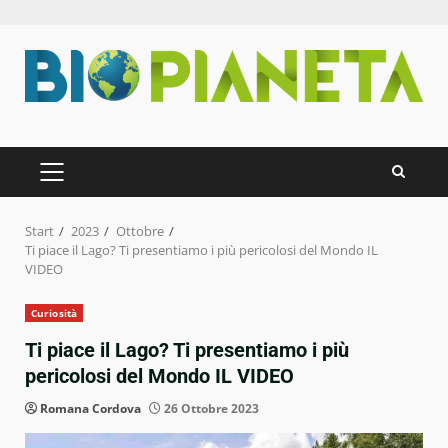
Zum
Inhalt
springen
PRIMÄRES
MENÜ
Start
2023
Ottobre
Ti piace il Lago? Ti presentiamo i più pericolosi del Mondo IL
VIDEO
Curiosità
Ti piace il Lago? Ti presentiamo i più
pericolosi del Mondo IL VIDEO
Romana Cordova
26 Ottobre 2023