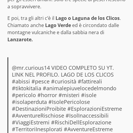
a sopravvivere.
E poi, tra gli altri c’è il
Lago o Laguna de los Clicos
.
Chiamato anche
Lago Verde
ed è circondato dalle
montagne vulcaniche e dalla sabbia nera di
Lanzarote.
@mr.curious14
VIDEO COMPLETO SU YT.
LINK NEL PROFILO. LAGO DE LOS CLICOS
#abissi
#pesce
#curiosità
#fattireali
#tiktokitalia
#animalepiuvelocedelmondo
#pericolo
#horror
#misteri
#isole
#isolaperduta
#IsolePericolose
#DestinazioniProibite
#EsplorazioniEstreme
#AvventureRischiose
#IsolInaccessibili
#ViaggiEstremi
#RischiDellEsplorazione
#TerritoriInesplorati
#AvventureEstreme