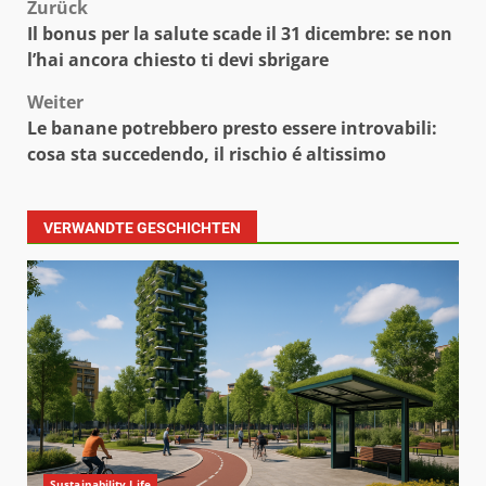
Beitragsnavigation
Zurück
Il bonus per la salute scade il 31 dicembre: se non
l’hai ancora chiesto ti devi sbrigare
Weiter
Le banane potrebbero presto essere introvabili:
cosa sta succedendo, il rischio é altissimo
VERWANDTE GESCHICHTEN
Sustainability Life