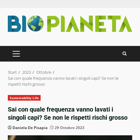
Zum
Inhalt
springen
PRIMÄRES
MENÜ
Start
2023
Ottobre
Sai con quale frequenza vanno lavati i singoli capi? Se non le
rispetti rischi grosso
Sustainability Life
Sai con quale frequenza vanno lavati i
singoli capi? Se non le rispetti rischi grosso
Daniela De Pisapia
29 Ottobre 2023