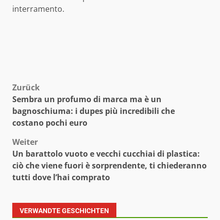
interramento.
Beitragsnavigation
Zurück
Sembra un profumo di marca ma è un
bagnoschiuma: i dupes più incredibili che
costano pochi euro
Weiter
Un barattolo vuoto e vecchi cucchiai di plastica:
ciò che viene fuori è sorprendente, ti chiederanno
tutti dove l’hai comprato
VERWANDTE GESCHICHTEN