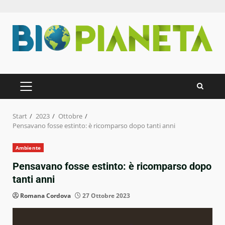
Zum
Inhalt
springen
PRIMÄRES
MENÜ
Start
2023
Ottobre
Pensavano fosse estinto: è ricomparso dopo tanti anni
Ambiente
Pensavano fosse estinto: è ricomparso dopo
tanti anni
Romana Cordova
27 Ottobre 2023