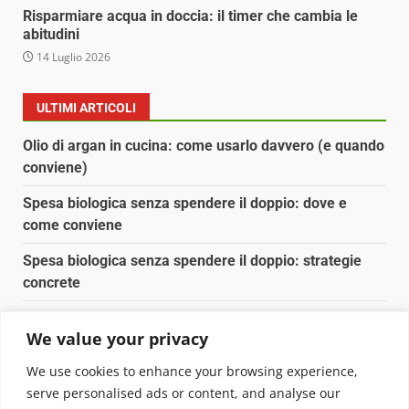
Risparmiare acqua in doccia: il timer che cambia le
abitudini
14 Luglio 2026
ULTIMI ARTICOLI
Olio di argan in cucina: come usarlo davvero (e quando
conviene)
Spesa biologica senza spendere il doppio: dove e
come conviene
Spesa biologica senza spendere il doppio: strategie
concrete
Orto domestico per principianti: cosa coltivare in 2 mq
We value your privacy
Pulizia naturale della casa: 3 ingredienti che
We use cookies to enhance your browsing experience,
sostituiscono 10 prodotti chimici
serve personalised ads or content, and analyse our