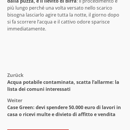
dalla puzza, è il lievito di birra
: il procedimento è
più lungo perché una volta versato nello scarico
bisogna lasciarlo agire tutta la notte, il giorno dopo
si fa scorrere l’acqua e il cattivo odore sparisce
immediatamente.
Beitragsnavigation
Zurück
Acqua potabile contaminata, scatta l’allarme: la
lista dei comuni interessati
Weiter
Case Green: devi spendere 50.000 euro di lavori in
casa o ricevi multe e divieto di affitto e vendita