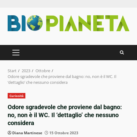
Zum
Inhalt
springen
PRIMÄRES
MENÜ
Start
2023
Ottobre
Odore sgradevole che proviene dal bagno: no, non è il WC. Il
‘dettaglio’ che nessuno considera
Curiosità
Odore sgradevole che proviene dal bagno:
no, non è il WC. Il ‘dettaglio’ che nessuno
considera
Diana Martinese
15 Ottobre 2023