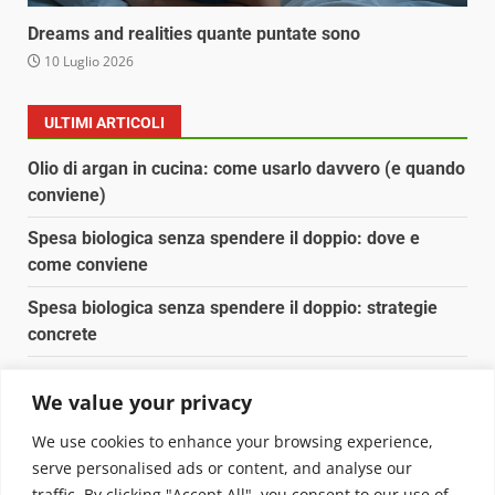
Dreams and realities quante puntate sono
10 Luglio 2026
ULTIMI ARTICOLI
Olio di argan in cucina: come usarlo davvero (e quando
conviene)
Spesa biologica senza spendere il doppio: dove e
come conviene
Spesa biologica senza spendere il doppio: strategie
concrete
Orto domestico per principianti: cosa coltivare in 2 mq
We value your privacy
Pulizia naturale della casa: 3 ingredienti che
We use cookies to enhance your browsing experience,
sostituiscono 10 prodotti chimici
serve personalised ads or content, and analyse our
traffic. By clicking "Accept All", you consent to our use of