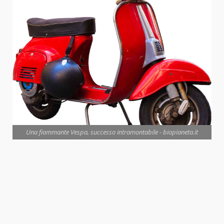
Una fiammante Vespa, successo intramontabile - biopianeta.it