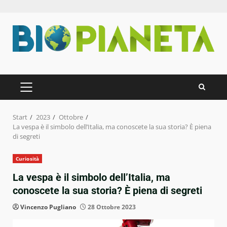
Zum
Inhalt
springen
PRIMÄRES
MENÜ
Start
2023
Ottobre
La vespa è il simbolo dell’Italia, ma conoscete la sua storia? È piena
di segreti
Curiosità
La vespa è il simbolo dell’Italia, ma
conoscete la sua storia? È piena di segreti
Vincenzo Pugliano
28 Ottobre 2023