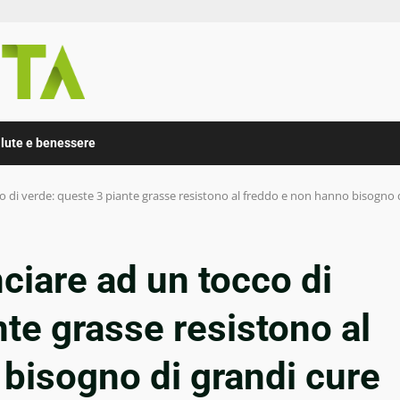
lute e benessere
o di verde: queste 3 piante grasse resistono al freddo e non hanno bisogno 
ciare ad un tocco di
nte grasse resistono al
bisogno di grandi cure