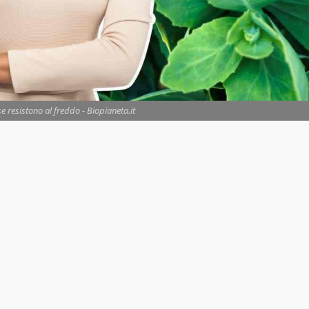
e resistono al freddo - Biopianeta.it