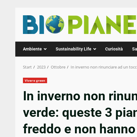
Zum
Inhalt
springen
Ambiente
Sustainability Life
Curiosità
Sa
Start
2023
Ottobre
In inverno non rinunciare ad un tocc
Vivere green
In inverno non rinun
verde: queste 3 pia
freddo e non hanno 