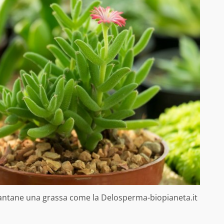
Piantane una grassa come la Delosperma-biopianeta.it