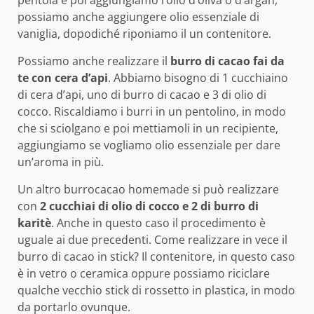
pentola e poi aggiungiamo l’olio d’oliva o d’argan,
possiamo anche aggiungere olio essenziale di
vaniglia, dopodiché riponiamo il un contenitore.
Possiamo anche realizzare il
burro di cacao fai da
te con cera d’api
. Abbiamo bisogno di 1 cucchiaino
di cera d’api, uno di burro di cacao e 3 di olio di
cocco. Riscaldiamo i burri in un pentolino, in modo
che si sciolgano e poi mettiamoli in un recipiente,
aggiungiamo se vogliamo olio essenziale per dare
un’aroma in più.
Un altro burrocacao homemade si può realizzare
con
2 cucchiai di olio di cocco e 2 di burro di
karitè
. Anche in questo caso il procedimento è
uguale ai due precedenti. Come realizzare in vece il
burro di cacao in stick? Il contenitore, in questo caso
è in vetro o ceramica oppure possiamo riciclare
qualche vecchio stick di rossetto in plastica, in modo
da portarlo ovunque.