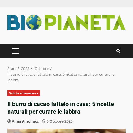
Zum
Inhalt
springen
PRIMÄRES
MENÜ
Start
2023
Ottobre
Il burro di cacao fattelo in casa: 5 ricette naturali per curare le
labbra
Salute e benessere
Il burro di cacao fattelo in casa: 5 ricette
naturali per curare le labbra
Anna Antonucci
3 Ottobre 2023