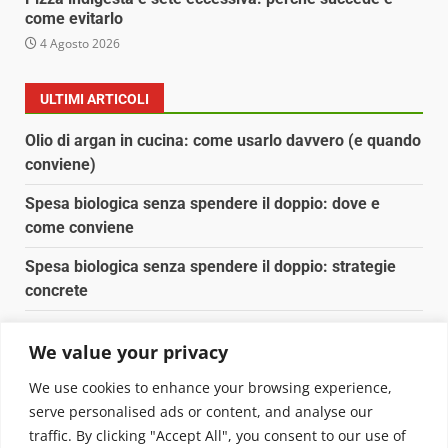
come evitarlo
4 Agosto 2026
ULTIMI ARTICOLI
Olio di argan in cucina: come usarlo davvero (e quando
conviene)
Spesa biologica senza spendere il doppio: dove e
come conviene
Spesa biologica senza spendere il doppio: strategie
concrete
Orto domestico per principianti: cosa coltivare in 2 mq
We value your privacy
Pulizia naturale della casa: 3 ingredienti che
We use cookies to enhance your browsing experience,
sostituiscono 10 prodotti chimici
serve personalised ads or content, and analyse our
traffic. By clicking "Accept All", you consent to our use of