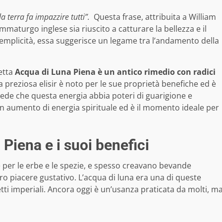
a terra fa impazzire tutti”.
Questa frase, attribuita a William
aturgo inglese sia riuscito a catturare la bellezza e il
semplicità, essa suggerisce un legame tra l’andamento della
etta
Acqua di Luna Piena
è un antico rimedio con radici
a preziosa elisir è noto per le sue proprietà benefiche ed è
i crede che questa energia abbia poteri di guarigione e
un aumento di energia spirituale ed è il momento ideale per
 Piena e i suoi benefici
e per le erbe e le spezie, e spesso creavano bevande
oro piacere gustativo. L’acqua di luna era una di queste
ti imperiali. Ancora oggi è un’usanza praticata da molti, m