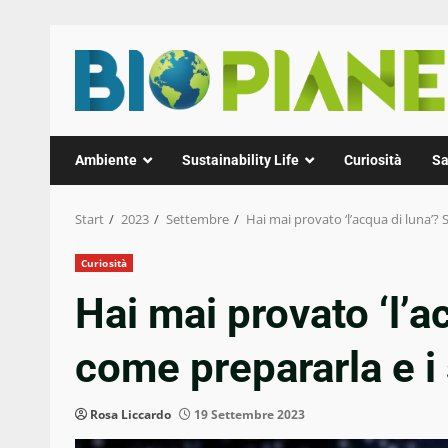
Zum
Inhalt
springen
Ambiente
Sustainability Life
Curiosità
Sa
Start
2023
Settembre
Hai mai provato ‘l’acqua di luna’? 
Curiosità
Hai mai provato ‘l’a
come prepararla e i 
Rosa Liccardo
19 Settembre 2023