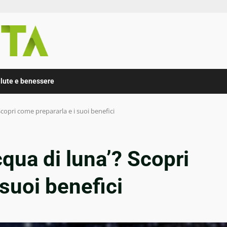
lute e benessere
Scopri come prepararla e i suoi benefici
cqua di luna’? Scopri
suoi benefici