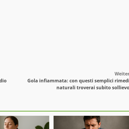
Weite
udio
Gola infiammata: con questi semplici rimed
naturali troverai subito solliev