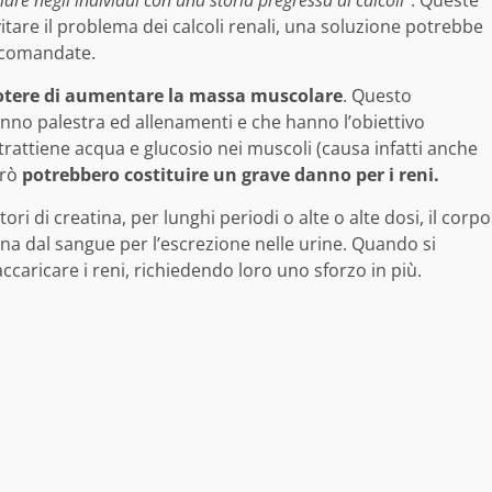
olare negli individui con una storia pregressa di calcoli
“. Queste
vitare il problema dei calcoli renali, una soluzione potrebbe
accomandate.
potere di aumentare la massa muscolare
. Questo
anno palestra ed allenamenti e che hanno l’obiettivo
 trattiene acqua e glucosio nei muscoli (causa infatti anche
erò
potrebbero costituire un grave danno per i reni.
i di creatina, per lunghi periodi o alte o alte dosi, il corpo
inina dal sangue per l’escrezione nelle urine. Quando si
accaricare i reni, richiedendo loro uno sforzo in più.