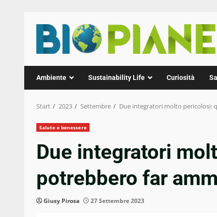
Zum
Inhalt
springen
Ambiente
Sustainability Life
Curiosità
Sa
Start
2023
Settembre
Due integratori molto pericolosi: 
Salute e benessere
Due integratori molt
potrebbero far amma
Giusy Pirosa
27 Settembre 2023