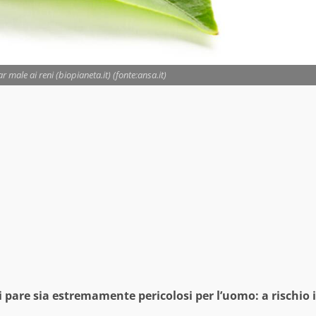
 male ai reni (biopianeta.it) (fonte:ansa.it)
 pare sia estremamente pericolosi per l’uomo: a rischio i