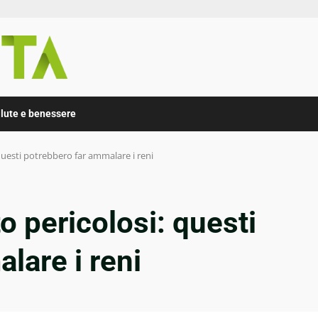
lute e benessere
questi potrebbero far ammalare i reni
o pericolosi: questi
lare i reni