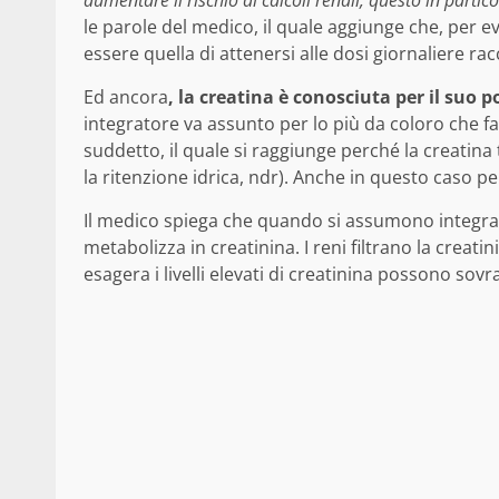
aumentare il rischio di calcoli renali, questo in partic
le parole del medico, il quale aggiunge che, per e
essere quella di attenersi alle dosi giornaliere r
Ed ancora
, la creatina
è conosciuta per il suo 
integratore va assunto per lo più da coloro che f
suddetto, il quale si raggiunge perché la creatina
la ritenzione idrica, ndr). Anche in questo caso p
Il medico spiega che quando si assumono integrator
metabolizza in creatinina. I reni filtrano la creat
esagera i livelli elevati di creatinina possono sovr