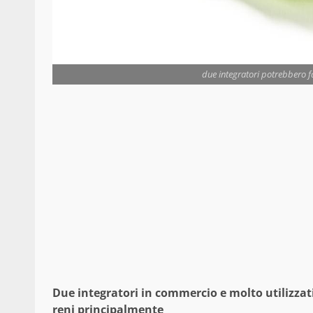
due integratori potrebbero far
Due integratori in commercio e molto utilizzati
reni principalmente