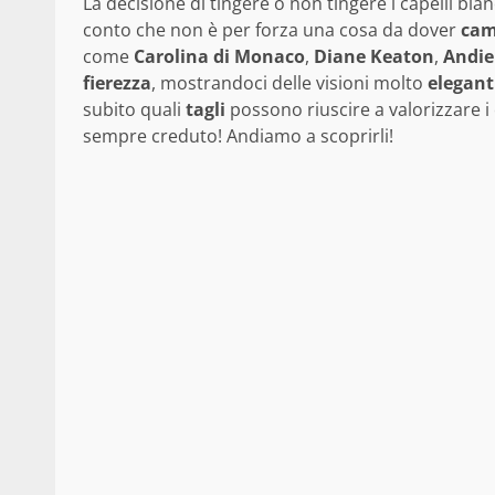
La decisione di tingere o non tingere i capelli bi
conto che non è per forza una cosa da dover
cam
come
Carolina di Monaco
,
Diane Keaton
,
Andie
fierezza
, mostrandoci delle visioni molto
elegant
subito quali
tagli
possono riuscire a valorizzare i
sempre creduto! Andiamo a scoprirli!