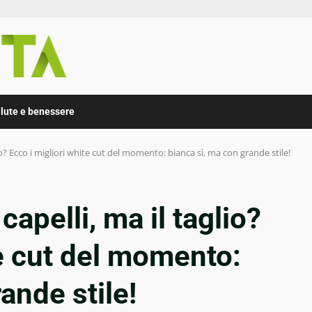
lute e benessere
lio? Ecco i migliori white cut del momento: bianca sì, ma con grande stile!
capelli, ma il taglio?
te cut del momento:
ande stile!