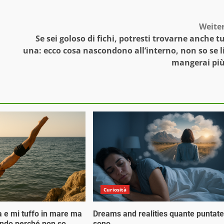
Weite
Se sei goloso di fichi, potresti trovarne anche t
una: ecco cosa nascondono all’interno, non so se l
mangerai pi
Curiosità
a e mi tuffo in mare ma
Dreams and realities quante puntate
ondo perché non so
sono