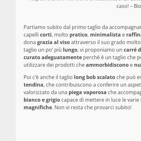
caso! – Bi
Partiamo subito dal primo taglio da accompagnare 
capelli
corti
, molto
pratico
,
minimalista
e
raffi
dona
grazia al viso
attraverso il suo grado molto
taglio un po’ più
lungo
, vi proponiamo un
carré d
curato adeguatamente
perché è un taglio che p
utilizzare dei prodotti che
ammorbidiscono
e
nu
Poi c’è anche il taglio
long bob scalato
che può es
tendina
, che contribuiscono a conferire un aspe
valorizzato da una
piega vaporosa
che accompag
bianco e grigio
capace di mettere in luce le varie
magnifiche
. Non vi resta che provarci subito!