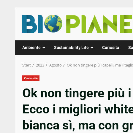
Zum
Inhalt
springen
Ambiente
Sustainability Life
Curiosità
Sa
Start
2023
Agosto
Ok non tingere più i capelli, ma il tag
Curiosità
Ok non tingere più i 
Ecco i migliori whi
bianca sì, ma con gr