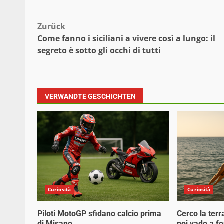
Beitragsnavigation
Zurück
Come fanno i siciliani a vivere così a lungo: il
segreto è sotto gli occhi di tutti
VERWANDTE GESCHICHTEN
Curiosità
Curiosità
Piloti MotoGP sfidano calcio prima
Cerco la terr
di Misano
poi vado a f