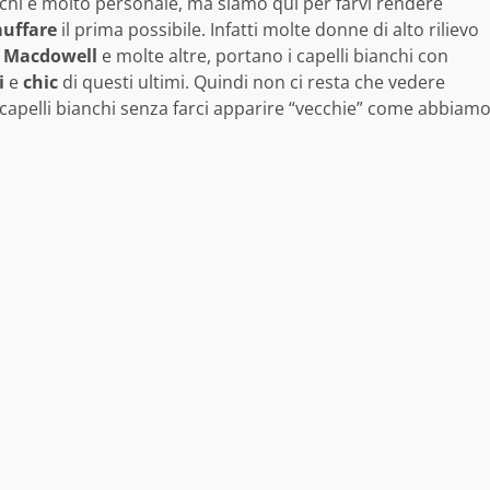
anchi è molto personale, ma siamo qui per farvi rendere
uffare
il prima possibile. Infatti molte donne di alto rilievo
 Macdowell
e molte altre, portano i capelli bianchi con
i
e
chic
di questi ultimi. Quindi non ci resta che vedere
 capelli bianchi senza farci apparire “vecchie” come abbiam