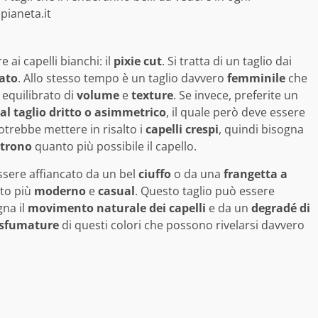
opianeta.it
ai capelli bianchi: il
pixie cut
. Si tratta di un taglio dai
nato
. Allo stesso tempo è un taglio davvero
femminile
che
 equilibrato di
volume
e
texture
. Se invece, preferite un
al taglio dritto o asimmetrico
, il quale però deve essere
otrebbe mettere in risalto i
capelli crespi
, quindi bisogna
trono
quanto più possibile il capello.
sere affiancato da un bel
ciuffo
o da una
frangetta a
tto più
moderno
e
casual
. Questo taglio può essere
na il
movimento naturale dei capelli
e da un
degradé di
sfumature
di questi colori che possono rivelarsi davvero