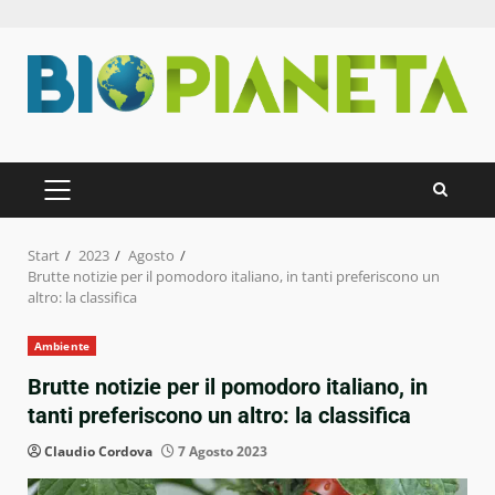
Zum
Inhalt
springen
PRIMÄRES
MENÜ
Start
2023
Agosto
Brutte notizie per il pomodoro italiano, in tanti preferiscono un
altro: la classifica
Ambiente
Brutte notizie per il pomodoro italiano, in
tanti preferiscono un altro: la classifica
Claudio Cordova
7 Agosto 2023