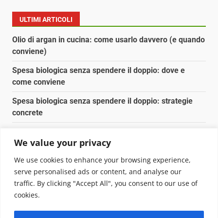
ULTIMI ARTICOLI
Olio di argan in cucina: come usarlo davvero (e quando
conviene)
Spesa biologica senza spendere il doppio: dove e
come conviene
Spesa biologica senza spendere il doppio: strategie
concrete
Orto domestico per principianti: cosa coltivare in 2 mq
We value your privacy
Pulizia naturale della casa: 3 ingredienti che
We use cookies to enhance your browsing experience,
sostituiscono 10 prodotti chimici
serve personalised ads or content, and analyse our
traffic. By clicking "Accept All", you consent to our use of
Copyright © 2025 Biopianeta.it proprietà di Jws Media
cookies.
Srl - Via Cavour 310 - 00184 Roma - P.Iva 17132921002
Questo blog non è una testata giornalistica, in quanto