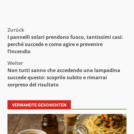
Beitragsnavigation
Zurück
I pannelli solari prendono fuoco, tantissimi casi:
perché succede e come agire e prevenire
l’incendio
Weiter
Non tutti sanno che accedendo una lampadina
succede questo: scoprilo subito e rimarrai
sorpreso del risultato
VERWANDTE GESCHICHTEN