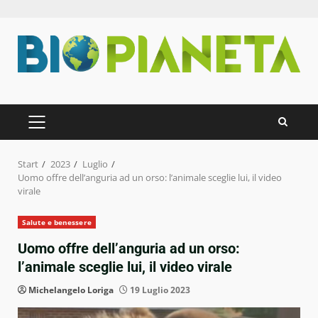
Zum
Inhalt
springen
PRIMÄRES
MENÜ
Start
2023
Luglio
Uomo offre dell’anguria ad un orso: l’animale sceglie lui, il video
virale
Salute e benessere
Uomo offre dell’anguria ad un orso:
l’animale sceglie lui, il video virale
Michelangelo Loriga
19 Luglio 2023