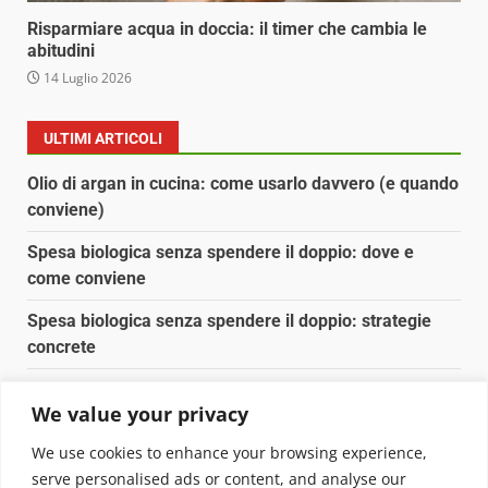
Risparmiare acqua in doccia: il timer che cambia le
abitudini
14 Luglio 2026
ULTIMI ARTICOLI
Olio di argan in cucina: come usarlo davvero (e quando
conviene)
Spesa biologica senza spendere il doppio: dove e
come conviene
Spesa biologica senza spendere il doppio: strategie
concrete
Orto domestico per principianti: cosa coltivare in 2 mq
We value your privacy
Pulizia naturale della casa: 3 ingredienti che
We use cookies to enhance your browsing experience,
sostituiscono 10 prodotti chimici
serve personalised ads or content, and analyse our