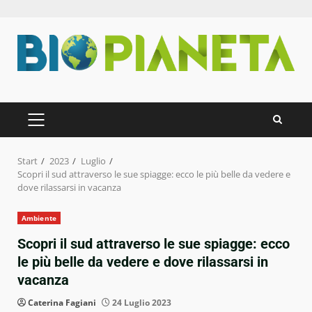
Zum
Inhalt
springen
PRIMÄRES
MENÜ
Start
2023
Luglio
Scopri il sud attraverso le sue spiagge: ecco le più belle da vedere e
dove rilassarsi in vacanza
Ambiente
Scopri il sud attraverso le sue spiagge: ecco
le più belle da vedere e dove rilassarsi in
vacanza
Caterina Fagiani
24 Luglio 2023