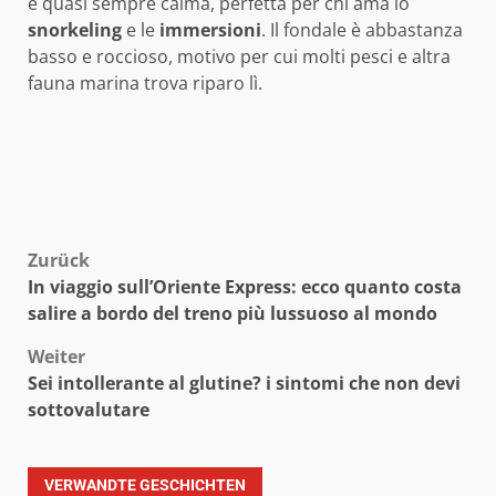
è quasi sempre calma, perfetta per chi ama lo
snorkeling
e le
immersioni
. Il fondale è abbastanza
basso e roccioso, motivo per cui molti pesci e altra
fauna marina trova riparo lì.
Beitragsnavigation
Zurück
In viaggio sull’Oriente Express: ecco quanto costa
salire a bordo del treno più lussuoso al mondo
Weiter
Sei intollerante al glutine? i sintomi che non devi
sottovalutare
VERWANDTE GESCHICHTEN