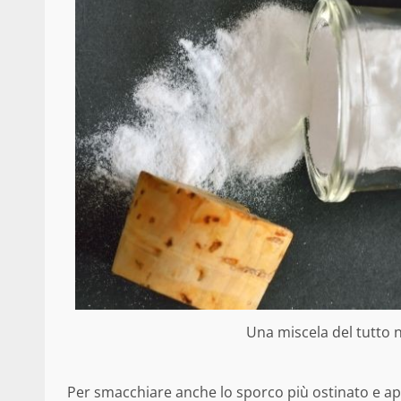
Una miscela del tutto n
Per smacchiare anche lo sporco più ostinato e ap