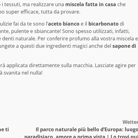
e i tessuti, ma realizzare una
miscela fatta in casa
che
 super efficace, tutta da provare.
izie fai da te sono l’
aceto bianco
e il
bicarbonato
di
te, pulente e sbiancante! Sono spesso utilizzati, infatti,
te denti naturale. Per conferire profumo alla vostra miscela e
giungete a questi due ingredienti magici anche del
sapone di
à applicata direttamente sulla macchia. Lasciate agire per
 svanita nel nulla!
Weite
e ti
Il parco naturale più bello d’Europa: luog
paradisiaco, amore a prima vista | Lo trovi qu