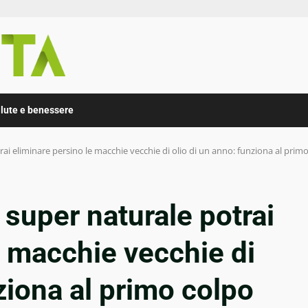
lute e benessere
ai eliminare persino le macchie vecchie di olio di un anno: funziona al prim
super naturale potrai
e macchie vecchie di
ziona al primo colpo