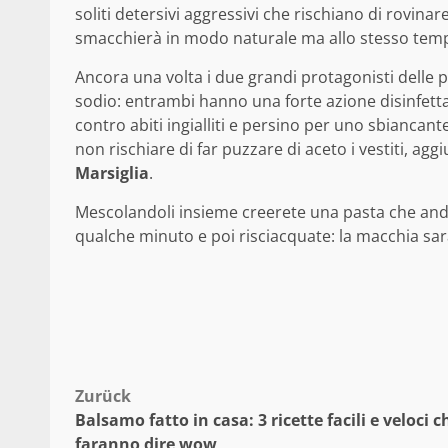
soliti detersivi aggressivi che rischiano di rovinar
smacchierà in modo naturale ma allo stesso tempo
Ancora una volta i due grandi protagonisti delle pul
sodio: entrambi hanno una forte azione disinfettan
contro abiti ingialliti e persino per uno sbiancan
non rischiare di far puzzare di aceto i vestiti, ag
Marsiglia
.
Mescolandoli insieme creerete una pasta che andr
qualche minuto e poi risciacquate: la macchia sarà
Beitragsnavigation
Zurück
Balsamo fatto in casa: 3 ricette facili e veloci ch
faranno dire wow