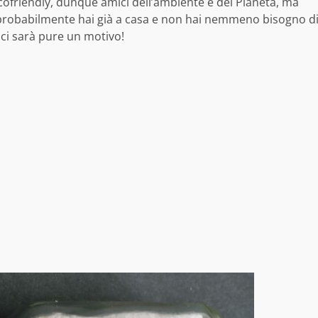
cofriendly, dunque amici dell’ambiente e del Pianeta, ma
 probabilmente hai già a casa e non hai nemmeno bisogno d
 ci sarà pure un motivo!