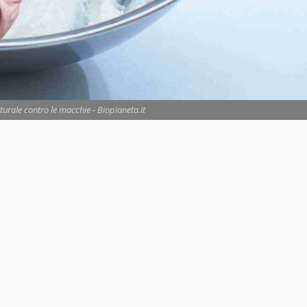
urale contro le macchie - Biopianeta.it