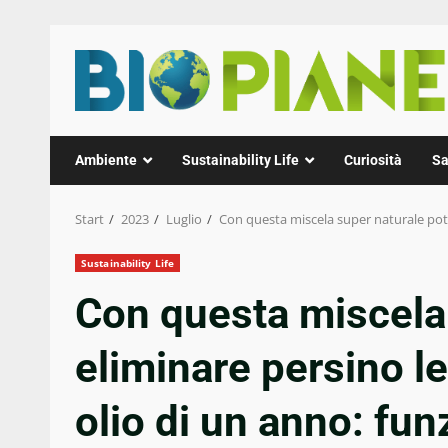
Zum
Inhalt
springen
Ambiente
Sustainability Life
Curiosità
Sa
Start
2023
Luglio
Con questa miscela super naturale potr
Sustainability Life
Con questa miscela 
eliminare persino l
olio di un anno: fun