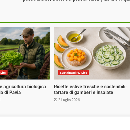
 Life
Sustainability Life
 e agricoltura biologica
Ricette estive fresche e sostenibili:
ia di Pavia
tartare di gamberi e insalate
6
2 Luglio 2026
 Media Srl - Via Cavour 310 - 00184 Roma - P.Iva 17132921002