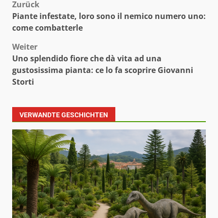
Beitragsnavigation
Zurück
Piante infestate, loro sono il nemico numero uno:
come combatterle
Weiter
Uno splendido fiore che dà vita ad una
gustosissima pianta: ce lo fa scoprire Giovanni
Storti
VERWANDTE GESCHICHTEN