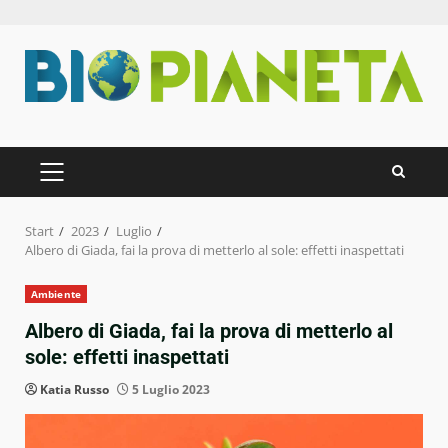
Zum
Inhalt
springen
PRIMÄRES
MENÜ
Start
2023
Luglio
Albero di Giada, fai la prova di metterlo al sole: effetti inaspettati
Ambiente
Albero di Giada, fai la prova di metterlo al
sole: effetti inaspettati
Katia Russo
5 Luglio 2023