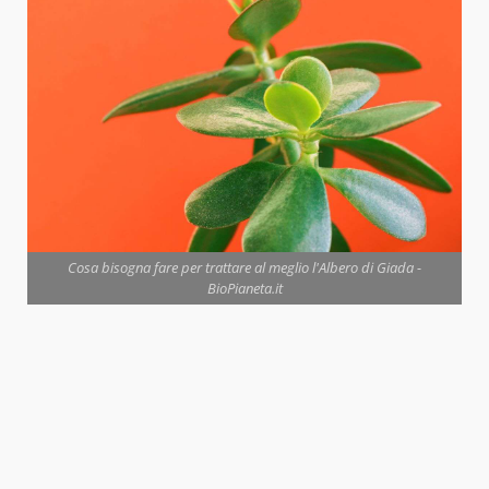
Cosa bisogna fare per trattare al meglio l'Albero di Giada -
BioPianeta.it