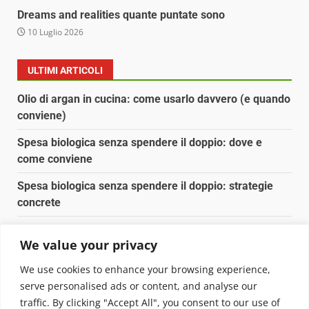
Dreams and realities quante puntate sono
10 Luglio 2026
ULTIMI ARTICOLI
Olio di argan in cucina: come usarlo davvero (e quando
conviene)
Spesa biologica senza spendere il doppio: dove e
come conviene
Spesa biologica senza spendere il doppio: strategie
concrete
Orto domestico per principianti: cosa coltivare in 2 mq
We value your privacy
Pulizia naturale della casa: 3 ingredienti che
We use cookies to enhance your browsing experience,
sostituiscono 10 prodotti chimici
serve personalised ads or content, and analyse our
traffic. By clicking "Accept All", you consent to our use of