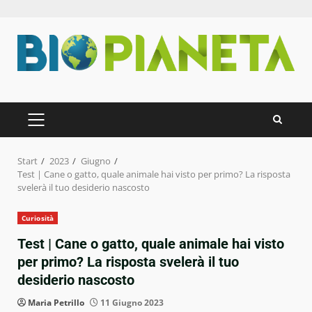
Zum
Inhalt
springen
PRIMÄRES
MENÜ
Start
2023
Giugno
Test | Cane o gatto, quale animale hai visto per primo? La risposta
svelerà il tuo desiderio nascosto
Curiosità
Test | Cane o gatto, quale animale hai visto
per primo? La risposta svelerà il tuo
desiderio nascosto
Maria Petrillo
11 Giugno 2023