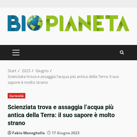
Zum
Inhalt
springen
PRIMÄRES
MENÜ
Start
2023
Giugno
Scienziata trova e assaggia l’acqua più antica della Terra: il suo
sapore è molto strano
Curiosità
Scienziata trova e assaggia l’acqua più
antica della Terra: il suo sapore è molto
strano
Fabio Meneghella
17 Giugno 2023