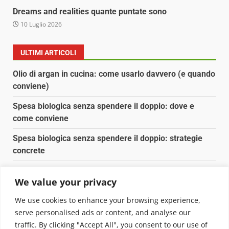
Dreams and realities quante puntate sono
10 Luglio 2026
ULTIMI ARTICOLI
Olio di argan in cucina: come usarlo davvero (e quando
conviene)
Spesa biologica senza spendere il doppio: dove e
come conviene
Spesa biologica senza spendere il doppio: strategie
concrete
Orto domestico per principianti: cosa coltivare in 2 mq
We value your privacy
Pulizia naturale della casa: 3 ingredienti che
We use cookies to enhance your browsing experience,
sostituiscono 10 prodotti chimici
serve personalised ads or content, and analyse our
traffic. By clicking "Accept All", you consent to our use of