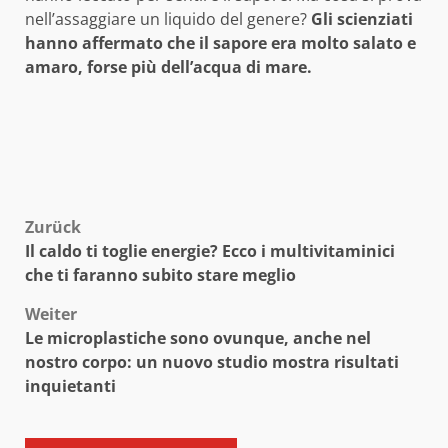
nell’assaggiare un liquido del genere?
Gli scienziati
hanno affermato che il sapore era molto salato e
amaro, forse più dell’acqua di mare.
Beitragsnavigation
Zurück
Il caldo ti toglie energie? Ecco i multivitaminici
che ti faranno subito stare meglio
Weiter
Le microplastiche sono ovunque, anche nel
nostro corpo: un nuovo studio mostra risultati
inquietanti