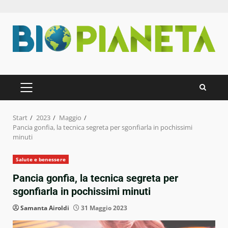
Zum
Inhalt
springen
PRIMÄRES
MENÜ
Start
2023
Maggio
Pancia gonfia, la tecnica segreta per sgonfiarla in pochissimi
minuti
Salute e benessere
Pancia gonfia, la tecnica segreta per
sgonfiarla in pochissimi minuti
Samanta Airoldi
31 Maggio 2023