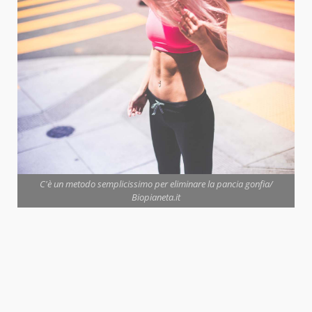
C'è un metodo semplicissimo per eliminare la pancia gonfia/
Biopianeta.it