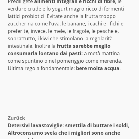
Prediligete
alimenti integrali e ricchi di fibre
, le
verdure crude e lo yogurt magro ricco di fermenti
lattici probiotici. Evitate anche la frutta troppo
zuccherina come l’uva, le banane, i cachi e i fichi e
preferite, invece, le mele, le fragole, le pesche e,
soprattutto, i kiwi che stimolano la regolarità
intestinale. Inoltre la
frutta sarebbe meglio
consumarla lontano dai pasti:
a metà mattina
come spuntino o nel pomeriggio come merenda.
Ultima regola fondamentale:
bere molta acqua
.
Beitragsnavigation
Zurück
Detersivi lavastoviglie: smettila di buttare i soldi,
Altroconsumo svela che i migliori sono anche