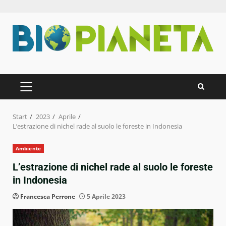
Zum
Inhalt
springen
PRIMÄRES
MENÜ
Start
2023
Aprile
L’estrazione di nichel rade al suolo le foreste in Indonesia
Ambiente
L’estrazione di nichel rade al suolo le foreste
in Indonesia
Francesca Perrone
5 Aprile 2023