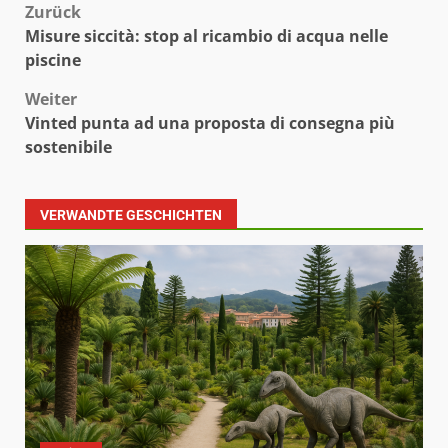
Beitragsnavigation
Zurück
Misure siccità: stop al ricambio di acqua nelle
piscine
Weiter
Vinted punta ad una proposta di consegna più
sostenibile
VERWANDTE GESCHICHTEN