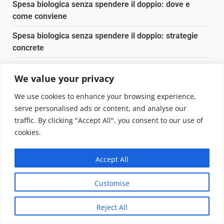
Spesa biologica senza spendere il doppio: dove e
come conviene
Spesa biologica senza spendere il doppio: strategie
concrete
Orto domestico per principianti: cosa coltivare in 2 mq
We value your privacy
Pulizia naturale della casa: 3 ingredienti che
We use cookies to enhance your browsing experience,
sostituiscono 10 prodotti chimici
serve personalised ads or content, and analyse our
traffic. By clicking "Accept All", you consent to our use of
Copyright © 2025 Biopianeta.it proprietà di Jws Media
cookies.
Srl - Via Cavour 310 - 00184 Roma - P.Iva 17132921002
Questo blog non è una testata giornalistica, in quanto
Accept All
viene aggiornato senza alcuna periodicità. Non può
pertanto considerarsi un prodotto editoriale ai sensi
Customise
della legge n. 62 del 07.03.2001
|
DarkNews
von AF
themes.
Reject All