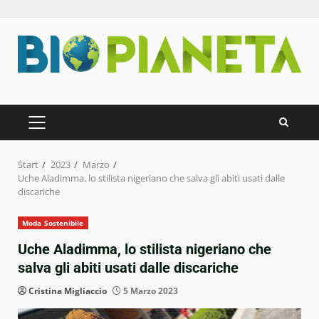
Zum
Inhalt
springen
PRIMÄRES
MENÜ
Start
2023
Marzo
Uche Aladimma, lo stilista nigeriano che salva gli abiti usati dalle
discariche
Moda Sostenibile
Uche Aladimma, lo stilista nigeriano che
salva gli abiti usati dalle discariche
Cristina Migliaccio
5 Marzo 2023