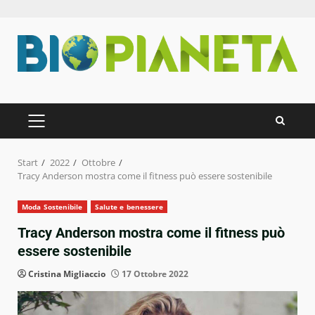
Zum
Inhalt
springen
PRIMÄRES
MENÜ
Start
2022
Ottobre
Tracy Anderson mostra come il fitness può essere sostenibile
Moda Sostenibile
Salute e benessere
Tracy Anderson mostra come il fitness può
essere sostenibile
Cristina Migliaccio
17 Ottobre 2022