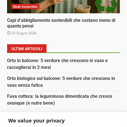
Moda Sostenibile
Capi d’abbigliamento sostenibili che costano meno di
quanto pensi
29 Giugno 2026
ULTIMI ARTICOLI
Orto in balcone: 5 verdure che crescono in vaso e
raccoglierai in 2 mesi
Orto biologico sul balcone: 5 verdure che crescono in
vaso senza fatica
Fava cottora: la leguminosa dimenticata che cresce
ovunque (e nutre bene)
Orto e giardino: calendario di semina agosto-
We value your privacy
settembre 2026