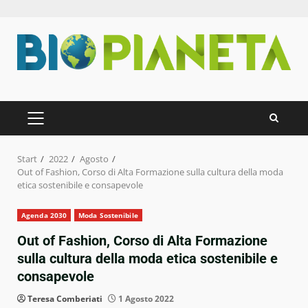
Zum
Inhalt
springen
PRIMÄRES
MENÜ
Start
2022
Agosto
Out of Fashion, Corso di Alta Formazione sulla cultura della moda
etica sostenibile e consapevole
Agenda 2030
Moda Sostenibile
Out of Fashion, Corso di Alta Formazione
sulla cultura della moda etica sostenibile e
consapevole
Teresa Comberiati
1 Agosto 2022